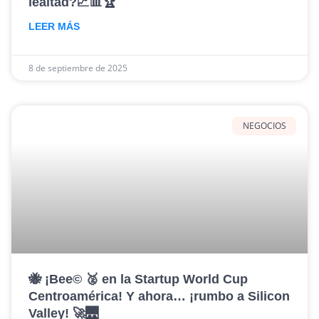
lealtad?📈📊🏆
LEER MÁS
8 de septiembre de 2025
NEGOCIOS
🐝 ¡Bee© 🥈 en la Startup World Cup
Centroamérica! Y ahora… ¡rumbo a Silicon
Valley! 🚀🌉