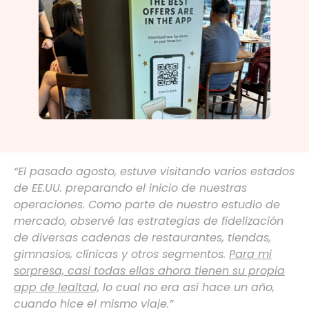
“El pasado agosto, estuve visitando varios estados
de EE.UU. preparando el inicio de nuestras
operaciones. Como parte de nuestro estudio de
mercado, observé las estrategias de fidelización
de diversas cadenas de restaurantes, tiendas,
gimnasios, clínicas y otros segmentos.
Para mi
sorpresa, casi todas ellas ahora tienen su propia
app de lealtad,
lo cual no era así hace un año,
cuando hice el mismo viaje.”